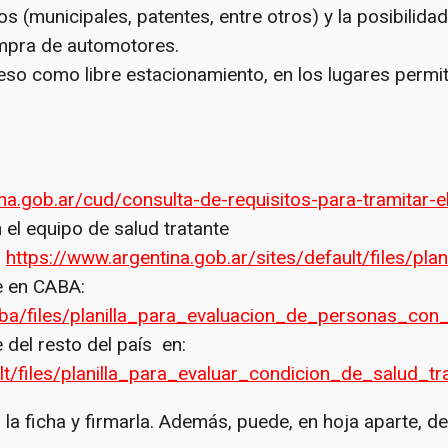
 (municipales, patentes, entre otros) y la posibilidad
ompra de automotores.
eso como libre estacionamiento, en los lugares permi
na.gob.ar/cud/consulta-de-requisitos-para-tramitar-e
el equipo de salud tratante
:
https://www.argentina.gob.ar/sites/default/files/pla
le en CABA:
ba/files/planilla_para_evaluacion_de_personas_con_
e del resto del país en:
ult/files/planilla_para_evaluar_condicion_de_salud_
a ficha y firmarla. Además, puede, en hoja aparte, det