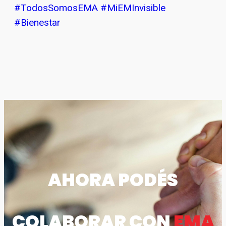
#TodosSomosEMA
#MiEMInvisible
#Bienestar
AHORA PODÉS
COLABORAR CON
EMA