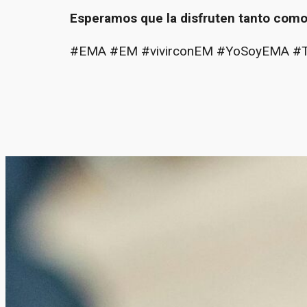
Esperamos que la disfruten tanto como
#EMA #EM #vivirconEM #YoSoyEMA #To