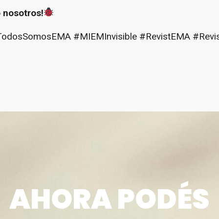
 nosotros!
dosSomosEMA #MIEMInvisible #RevistEMA #Revist
AHORA PODÉS